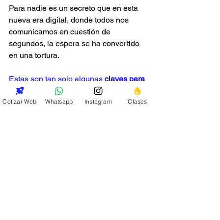
Para nadie es un secreto que en esta 
nueva era digital, donde todos nos 
comunicamos en cuestión de 
segundos, la espera se ha convertido 
en una tortura.
Estas son tan solo algunas 
claves para 
aumentar la fidelidad del cliente
. ¡No te 
Cotizar Web
Whatsapp
Instagram
Clases
quedes con ellas e indaga más! En 
PuntoCom 
 podemos ayudarte a que tu 
cliente se sienta feliz a la hora de 
hablar de tu empresa.
Ver todo
Entradas recientes