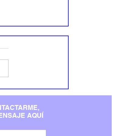
res comunes al diseñar
ropia web y cómo
rlos
NTACTARME,
ENSAJE AQUÍ