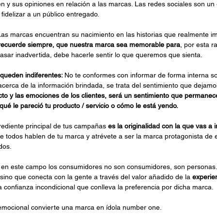
n y sus opiniones en relación a las marcas. Las redes sociales son un 
fidelizar a un público entregado.
Las marcas encuentran su nacimiento en las historias que realmente im
s recuerde siempre, que nuestra marca sea memorable para
, por esta r
sar inadvertida, debe hacerle sentir lo que queremos que sienta.
queden indiferentes: 
No te conformes con informar de forma interna so
acerca de la información brindada, se trata del sentimiento que dejamo
cto y las emociones de los clientes, será un sentimiento que permanecer
 le pareció tu producto / servicio o cómo le está yendo. 
grediente principal de tus campañas 
es la originalidad con la que vas a 
e todos hablen de tu marca y atrévete a ser la marca protagonista de 
dos.
 en este campo los consumidores no son consumidores, son personas. P
sino que conecta con la gente a través del valor añadido de la 
experie
 confianza incondicional que conlleva la preferencia por dicha marca. 
emocional convierte una marca en ídola number one. 