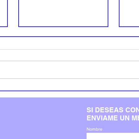
Mitos sobre las webs sin
Erro
código: Derribando la idea de
tu p
“solo una plantilla”
evita
SI DESEAS CO
ENVIAME UN M
Nombre