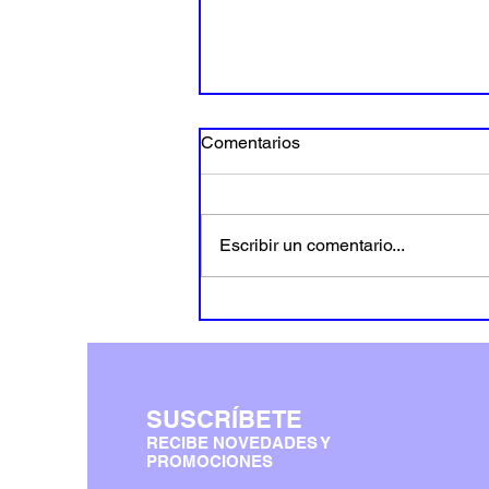
Comentarios
Escribir un comentario...
Cuando la publicidad dejó de
oler a tinta y empezó a vivir
en pantallas: por qué los
nuevos términos no son tan
nuevos (y cómo aprendí a
SUSCRÍBETE
dominar lo que antes me
parecía imposible)
RECIBE NOVEDADES Y
PROMOCIONES